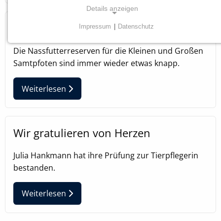
Details anzeigen
Spendenaufruf Katzennassfutter
Impressum
|
Datenschutz
NOTWENDIGE COOKIES
Die Nassfutterreserven für die Kleinen und Großen
Diese Cookies sind für die ordnungsgemäße
Samtpfoten sind immer wieder etwas knapp.
Funktion unserer Website erforderlich.
Weiterlesen
Einverständnis Cookie
Name:
cookie_consent
Wir gratulieren von Herzen
Anbieter:
Tierheim Tecklenburger Land e.V.
Julia Hankmann hat ihre Prüfung zur Tierpflegerin
Zweck:
bestanden.
Speichern von Cookie-Einstellungen
Weiterlesen
Cookie Laufzeit:
1 Jahr