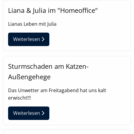
Liana & Julia im "Homeoffice"
EXTERNE MEDIEN
Lianas Leben mit Julia
Um Inhalte von Videoplattformen oder
Kartendiensten anzeigen zu können, werden von
Weiterlesen
diesen externen Anbietern Cookies gesetzt
OpenStreetMap
Sturmschaden am Katzen-
Anbieter:
OpenStreetMap
Außengehege
Das Unwetter am Freitagabend hat uns kalt
Youtube
erwischt!!!
Name:
NID, __Secure-ENID
Weiterlesen
Anbieter:
Youtube