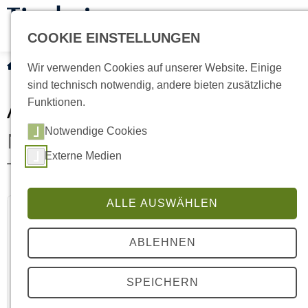
COOKIE EINSTELLUNGEN
Current:
Aktuelles
Wir verwenden Cookies auf unserer Website. Einige
sind technisch notwendig, andere bieten zusätzliche
Aktuelles
Funktionen.
Notwendige Cookies
Neues aus dem Tierheim
Externe Medien
Tecklenburger Land
ALLE AUSWÄHLEN
Kinder lesen Katzen vor
ABLEHNEN
Kinder - Katzen - Bücher
SPEICHERN
Weiterlesen