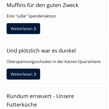
Muffins für den guten Zweck
Zweck:
Speichert Ihre bevorzugten Einstellungen
Eine "süße" Spendenaktion
Cookie Laufzeit:
6 Monate, 13 Monate
Weiterlesen
Und plötzlich war es dunkel
Überspannungsschaden in der Katzen-Quarantäne
Weiterlesen
Rundum erneuert - Unsere
Futterküche