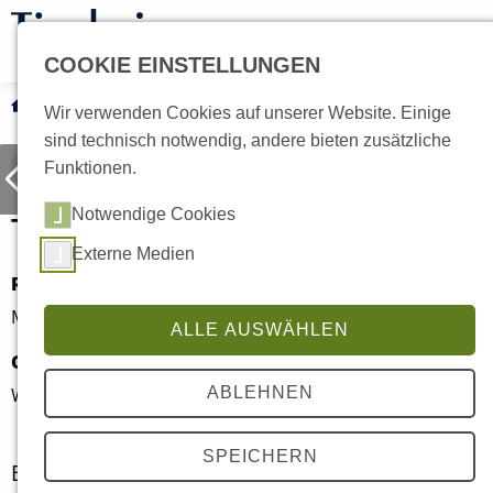
COOKIE EINSTELLUNGEN
Tiervermittlung
Hunde
Current:
Toyka
Wir verwenden Cookies auf unserer Website. Einige
sind technisch notwendig, andere bieten zusätzliche
Funktionen.
Toyka
Notwendige Cookies
Externe Medien
Rasse
Alter
Mischling
7 Monate
ALLE AUSWÄHLEN
Geschlecht
Kastriert
Weiblich
Nein
ABLEHNEN
SPEICHERN
Besonderheiten