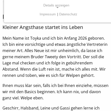
Details anzeigen
Toyka
Informationen zu
Impressum
|
Datenschutz
NOTWENDIGE COOKIES
Kleiner Angsthase startet ins Leben
Diese Cookies sind für die ordnungsgemäße
Funktion unserer Website erforderlich.
Mein Name ist Toyka und ich bin Anfang 2026 geboren.
Ich bin eine vorsichtige und etwas ängstliche Vertreterin
Einverständnis Cookie
meiner Art. Alles Neue ist mir unheimlich, da lasse ich
Name:
gerne meinem Bruder Tweety den Vortritt. Der soll die
cookie_consent
Lage mal checken und ich folge in gebührendem
Abstand. Wenn die Luft rein ist, mache ich alles mit. Wir
Anbieter:
rennen und toben, wie es sich für Welpen gehört.
Tierheim Tecklenburger Land e.V.
Zweck:
Ihnen muss klar sein, falls ich bei Ihnen einziehe, müssen
Speichern von Cookie-Einstellungen
wir mit den Basics beginnen. Ich kann nix, und davon
ganz viel. Welpe eben.
Cookie Laufzeit:
1 Jahr
Geschirr, Halsband, Leine und Gassi gehen lerne ich