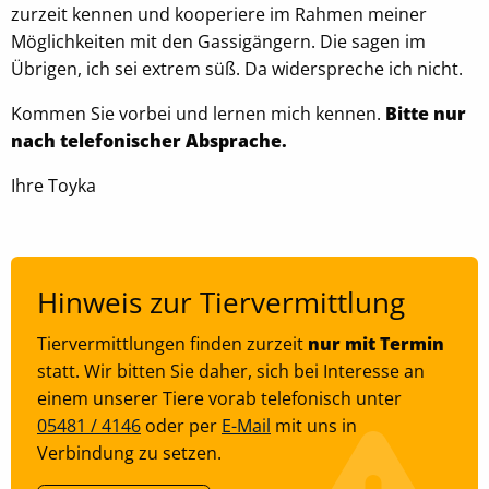
zurzeit kennen und kooperiere im Rahmen meiner
Möglichkeiten mit den Gassigängern. Die sagen im
EXTERNE MEDIEN
Übrigen, ich sei extrem süß. Da widerspreche ich nicht.
Um Inhalte von Videoplattformen oder
Kommen Sie vorbei und lernen mich kennen.
Bitte nur
Kartendiensten anzeigen zu können, werden von
nach telefonischer Absprache.
diesen externen Anbietern Cookies gesetzt
Ihre Toyka
OpenStreetMap
Anbieter:
OpenStreetMap
Hinweis zur Tiervermittlung
Youtube
Tiervermittlungen finden zurzeit
nur mit Termin
statt. Wir bitten Sie daher, sich bei Interesse an
Name:
einem unserer Tiere vorab telefonisch unter
NID, __Secure-ENID
05481 / 4146
oder per
E-Mail
mit uns in
Anbieter:
Verbindung zu setzen.
Youtube