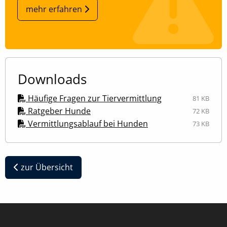
mehr erfahren
Zweck:
Speichert Ihre bevorzugten Einstellungen
Cookie Laufzeit:
6 Monate, 13 Monate
Downloads
Häufige Fragen zur Tiervermittlung
81 KB
Ratgeber Hunde
72 KB
Vermittlungsablauf bei Hunden
73 KB
zur Übersicht