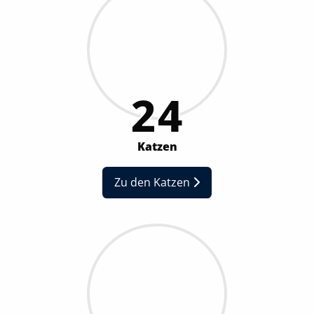
EXTERNE MEDIEN
Um Inhalte von Videoplattformen oder
Kartendiensten anzeigen zu können, werden von
24
diesen externen Anbietern Cookies gesetzt
OpenStreetMap
Katzen
Anbieter:
OpenStreetMap
Zu den Katzen
Youtube
Name:
NID, __Secure-ENID
Anbieter:
Youtube