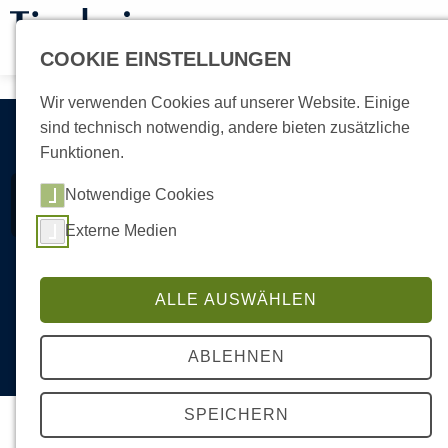
COOKIE EINSTELLUNGEN
Wir verwenden Cookies auf unserer Website. Einige
Tiere des Monats August
sind technisch notwendig, andere bieten zusätzliche
Funktionen.
2026
Notwendige Cookies
Externe Medien
Unsere scheuen Katzen brauchen Ihre Hilfe! Suchen
einen Platz auf dem Bauernhof.
ALLE AUSWÄHLEN
Mehr erfahren
ABLEHNEN
Tiere suchen ein
SPEICHERN