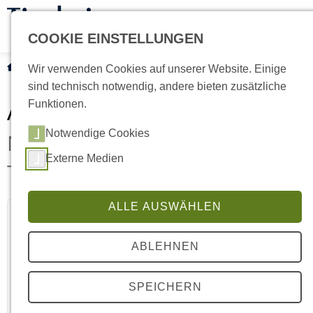
COOKIE EINSTELLUNGEN
Current:
Aktuelles
Wir verwenden Cookies auf unserer Website. Einige
sind technisch notwendig, andere bieten zusätzliche
Aktuelles
Funktionen.
Notwendige Cookies
Neues aus dem Tierheim
Externe Medien
Tecklenburger Land
ALLE AUSWÄHLEN
Kinder lesen Katzen vor
ABLEHNEN
Kinder - Katzen - Bücher
SPEICHERN
Weiterlesen