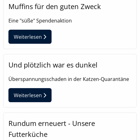
Muffins für den guten Zweck
Zweck:
Speichert Ihre bevorzugten Einstellungen
Eine "süße" Spendenaktion
Cookie Laufzeit:
6 Monate, 13 Monate
Weiterlesen
Und plötzlich war es dunkel
Überspannungsschaden in der Katzen-Quarantäne
Weiterlesen
Rundum erneuert - Unsere
Futterküche