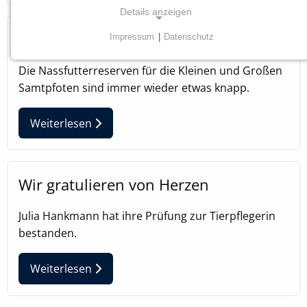
Details anzeigen
Spendenaufruf Katzennassfutter
Impressum
|
Datenschutz
NOTWENDIGE COOKIES
Die Nassfutterreserven für die Kleinen und Großen
Diese Cookies sind für die ordnungsgemäße
Samtpfoten sind immer wieder etwas knapp.
Funktion unserer Website erforderlich.
Weiterlesen
Einverständnis Cookie
Name:
cookie_consent
Wir gratulieren von Herzen
Anbieter:
Tierheim Tecklenburger Land e.V.
Julia Hankmann hat ihre Prüfung zur Tierpflegerin
Zweck:
bestanden.
Speichern von Cookie-Einstellungen
Weiterlesen
Cookie Laufzeit:
1 Jahr