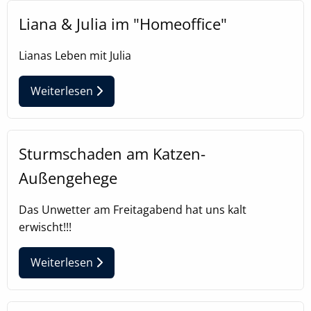
Liana & Julia im "Homeoffice"
EXTERNE MEDIEN
Lianas Leben mit Julia
Um Inhalte von Videoplattformen oder
Kartendiensten anzeigen zu können, werden von
Weiterlesen
diesen externen Anbietern Cookies gesetzt
OpenStreetMap
Sturmschaden am Katzen-
Anbieter:
OpenStreetMap
Außengehege
Das Unwetter am Freitagabend hat uns kalt
Youtube
erwischt!!!
Name:
NID, __Secure-ENID
Weiterlesen
Anbieter:
Youtube