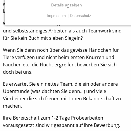
wissen, wozu Putzlappen und Co gebraucht werden und
Details anzeigen
können diese auch effizient einsetzen?
Impressum
|
Datenschutz
NOTWENDIGE COOKIES
Wochenend- und Feiertagsdienste sind kein Problem
Diese Cookies sind für die ordnungsgemäße
und selbstständiges Arbeiten als auch Teamwork sind
Funktion unserer Website erforderlich.
für Sie kein Buch mit sieben Siegeln?
Wenn Sie dann noch über das gewisse Händchen für
Einverständnis Cookie
Tiere verfügen und nicht beim ersten Knurren und
Fauchen etc. die Flucht ergreifen, bewerben Sie sich
Name:
cookie_consent
doch bei uns.
Anbieter:
Es erwartet Sie ein nettes Team, die ein oder andere
Tierheim Tecklenburger Land e.V.
Überstunde (was dachten Sie denn...) und viele
Vierbeiner die sich freuen mit Ihnen Bekanntschaft zu
Zweck:
Speichern von Cookie-Einstellungen
machen.
Cookie Laufzeit:
Ihre Bereitschaft zum 1-2 Tage Probearbeiten
1 Jahr
vorausgesetzt sind wir gespannt auf Ihre Bewerbung.