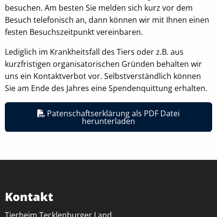
Einverständnis Cookie
besuchen. Am besten Sie melden sich kurz vor dem
Besuch telefonisch an, dann können wir mit Ihnen einen
Name:
festen Besuchszeitpunkt vereinbaren.
cookie_consent
Lediglich im Krankheitsfall des Tiers oder z.B. aus
Anbieter:
kurzfristigen organisatorischen Gründen behalten wir
Tierheim Tecklenburger Land e.V.
uns ein Kontaktverbot vor. Selbstverständlich können
Zweck:
Sie am Ende des Jahres eine Spendenquittung erhalten.
Speichern von Cookie-Einstellungen
Cookie Laufzeit:
Patenschaftserklärung als PDF Datei
herunterladen
1 Jahr
EXTERNE MEDIEN
Um Inhalte von Videoplattformen oder
Kartendiensten anzeigen zu können, werden von
Kontakt
diesen externen Anbietern Cookies gesetzt
Tierheim Tecklenburger Land