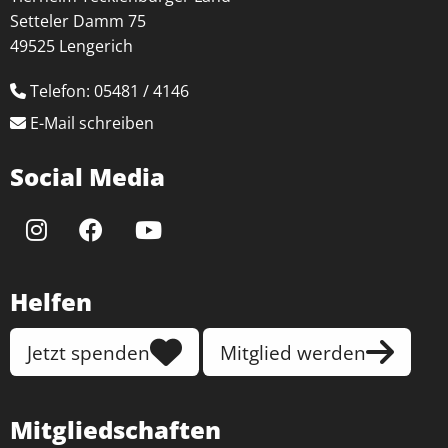
OpenStreetMap
Setteler Damm 75
49525 Lengerich
Anbieter:
OpenStreetMap
Telefon: 05481 / 4146
E-Mail schreiben
Youtube
Social Media
Name:
NID, __Secure-ENID
Anbieter:
Youtube
Helfen
Zweck:
Speichert Ihre bevorzugten Einstellungen
Jetzt spenden
Mitglied werden
Cookie Laufzeit:
6 Monate, 13 Monate
Mitgliedschaften