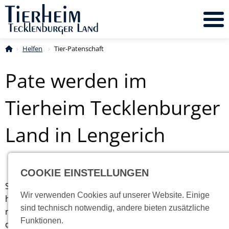
Helfen
Current:
Tier-Patenschaft
Pate werden im
Tierheim Tecklenburger
Land in Lengerich
COOKIE EINSTELLUNGEN
Sie würden sich gerne um ein eigenes Tier kümmern,
Wir verwenden Cookies auf unserer Website. Einige
haben aber weder die Zeit noch die Möglichkeit ein
sind technisch notwendig, andere bieten zusätzliche
neues Familienmitglied aufzunehmen? Dann werden Sie
Funktionen.
doch Pate im Tierheim Tecklenburger Land. Sie