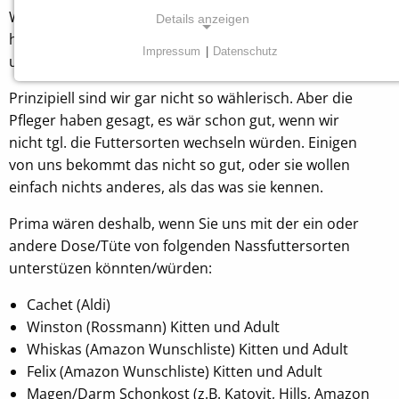
Weshalb die Samtpfoten und Kratzbürsten (ja, es gibt
Details anzeigen
hier beides:-)) des Tierheims Tecklenburger Land Sie
Impressum
|
Datenschutz
um Ihre Unterstützung bitten?
NOTWENDIGE COOKIES
Diese Cookies sind für die ordnungsgemäße
Prinzipiell sind wir gar nicht so wählerisch. Aber die
Funktion unserer Website erforderlich.
Pfleger haben gesagt, es wär schon gut, wenn wir
nicht tgl. die Futtersorten wechseln würden. Einigen
Einverständnis Cookie
von uns bekommt das nicht so gut, oder sie wollen
einfach nichts anderes, als das was sie kennen.
Name:
cookie_consent
Prima wären deshalb, wenn Sie uns mit der ein oder
andere Dose/Tüte von folgenden Nassfuttersorten
Anbieter:
unterstüzen könnten/würden:
Tierheim Tecklenburger Land e.V.
Cachet (Aldi)
Zweck:
Speichern von Cookie-Einstellungen
Winston (Rossmann) Kitten und Adult
Whiskas (Amazon Wunschliste) Kitten und Adult
Cookie Laufzeit:
Felix (Amazon Wunschliste) Kitten und Adult
1 Jahr
Magen/Darm Schonkost (z.B. Katovit, Hills, Amazon