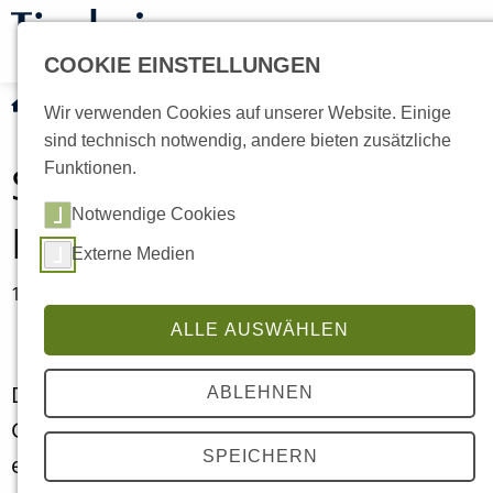
COOKIE EINSTELLUNGEN
Aktuelles
Current:
Spendenaufruf Katzennassfutter
Wir verwenden Cookies auf unserer Website. Einige
sind technisch notwendig, andere bieten zusätzliche
Spendenaufruf
Funktionen.
Notwendige Cookies
Katzennassfutter
Externe Medien
16.07.2026
ALLE AUSWÄHLEN
Die Nassfutterreserven für die Kleinen und
ABLEHNEN
Großen Samtpfoten sind immer wieder
SPEICHERN
etwas knapp.