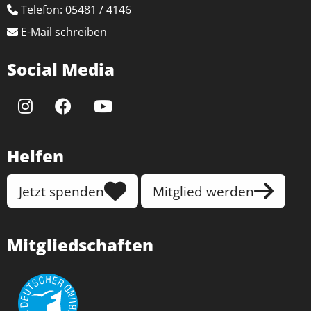
Telefon: 05481 / 4146
Zweck:
Speichert Ihre bevorzugten Einstellungen
E-Mail schreiben
Cookie Laufzeit:
Social Media
6 Monate, 13 Monate
Helfen
Jetzt spenden
Mitglied werden
Mitgliedschaften