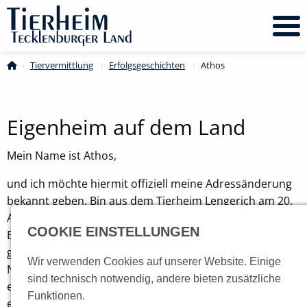
Tiervermittlung
Erfolgsgeschichten
Current:
Athos
Eigenheim auf dem Land
Mein Name ist Athos,
und ich möchte hiermit offiziell meine Adressänderung
bekannt geben. Bin aus dem Tierheim Lengerich am 20.
August 2025 ausgezogen und genieße nun das Leben als
COOKIE EINSTELLUNGEN
Eigenheimbesitzer auf dem Land. Musste auch lange
genug zur Miete im Tierheim wohnen, fast drei Jahre.
Wir verwenden Cookies auf unserer Website. Einige
Nichts gegen das Team im Tierheim, die geben sich
sind technisch notwendig, andere bieten zusätzliche
enorm viel Mühe. Aber Sie wissen ja selber, wie das ist: In
Funktionen.
einem „Mehrparteienhaus“ gibt es viele Regeln. Mit