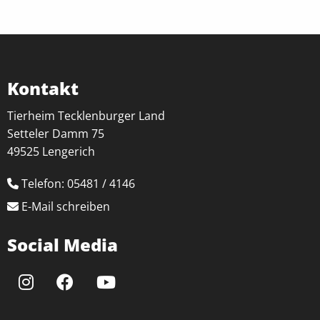
Einverständnis Cookie
Name:
cookie_consent
Anbieter:
Kontakt
Tierheim Tecklenburger Land e.V.
Tierheim Tecklenburger Land
Zweck:
Setteler Damm 75
Speichern von Cookie-Einstellungen
49525 Lengerich
Cookie Laufzeit:
1 Jahr
Telefon: 05481 / 4146
E-Mail schreiben
EXTERNE MEDIEN
Social Media
Um Inhalte von Videoplattformen oder
Kartendiensten anzeigen zu können, werden von
diesen externen Anbietern Cookies gesetzt