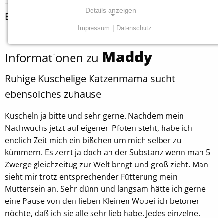
Details anzeigen
Besonderheiten
Impressum
|
Datenschutz
NOTWENDIGE COOKIES
Maddy
Diese Cookies sind für die ordnungsgemäße
Informationen zu
Funktion unserer Website erforderlich.
Ruhige Kuschelige Katzenmama sucht
Einverständnis Cookie
ebensolches zuhause
Name:
Kuscheln ja bitte und sehr gerne. Nachdem mein
cookie_consent
Nachwuchs jetzt auf eigenen Pfoten steht, habe ich
Anbieter:
endlich Zeit mich ein bißchen um mich selber zu
Tierheim Tecklenburger Land e.V.
kümmern. Es zerrt ja doch an der Substanz wenn man 5
Zwerge gleichzeitug zur Welt brngt und groß zieht. Man
Zweck:
sieht mir trotz entsprechender Fütterung mein
Speichern von Cookie-Einstellungen
Muttersein an. Sehr dünn und langsam hätte ich gerne
Cookie Laufzeit:
eine Pause von den lieben Kleinen Wobei ich betonen
1 Jahr
nöchte, daß ich sie alle sehr lieb habe. Jedes einzelne.