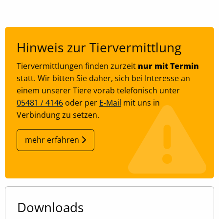
Zweck:
Speichert Ihre bevorzugten Einstellungen
Cookie Laufzeit:
Hinweis zur Tiervermittlung
6 Monate, 13 Monate
Tiervermittlungen finden zurzeit
nur mit Termin
statt. Wir bitten Sie daher, sich bei Interesse an
einem unserer Tiere vorab telefonisch unter
05481 / 4146
oder per
E-Mail
mit uns in
Verbindung zu setzen.
mehr erfahren
Downloads