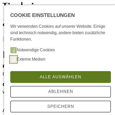
COOKIE EINSTELLUNGEN
Tiervermittlung
Fundtiere
Current:
Maddy
Wir verwenden Cookies auf unserer Website. Einige
sind technisch notwendig, andere bieten zusätzliche
Funktionen.
Maddy
Notwendige Cookies
Externe Medien
Rasse
Alter
Europäisch Kurzhaar
2 Jahre
ALLE AUSWÄHLEN
Geschlecht
Kastriert
Weiblich
Ja
ABLEHNEN
SPEICHERN
Abgabegrund