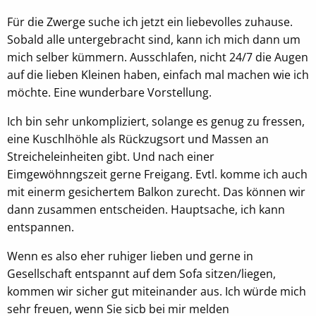
Für die Zwerge suche ich jetzt ein liebevolles zuhause.
Sobald alle untergebracht sind, kann ich mich dann um
EXTERNE MEDIEN
mich selber kümmern. Ausschlafen, nicht 24/7 die Augen
Um Inhalte von Videoplattformen oder
auf die lieben Kleinen haben, einfach mal machen wie ich
Kartendiensten anzeigen zu können, werden von
möchte. Eine wunderbare Vorstellung.
diesen externen Anbietern Cookies gesetzt
Ich bin sehr unkompliziert, solange es genug zu fressen,
OpenStreetMap
eine Kuschlhöhle als Rückzugsort und Massen an
Streicheleinheiten gibt. Und nach einer
Anbieter:
Eimgewöhnngszeit gerne Freigang. Evtl. komme ich auch
OpenStreetMap
mit einerm gesichertem Balkon zurecht. Das können wir
dann zusammen entscheiden. Hauptsache, ich kann
Youtube
entspannen.
Name:
Wenn es also eher ruhiger lieben und gerne in
NID, __Secure-ENID
Gesellschaft entspannt auf dem Sofa sitzen/liegen,
Anbieter:
kommen wir sicher gut miteinander aus. Ich würde mich
Youtube
sehr freuen, wenn Sie sicb bei mir melden