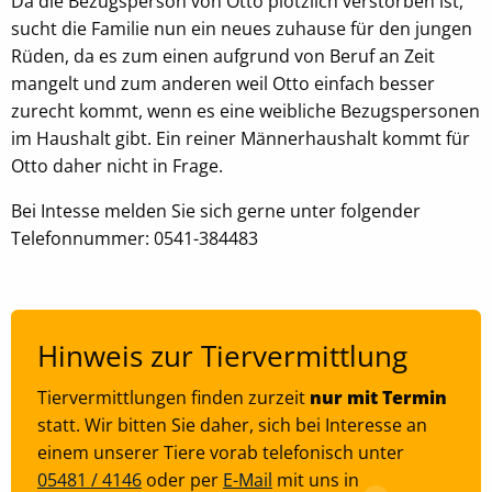
Da die Bezugsperson von Otto plötzlich verstorben ist,
Zweck:
sucht die Familie nun ein neues zuhause für den jungen
Speichert Ihre bevorzugten Einstellungen
Rüden, da es zum einen aufgrund von Beruf an Zeit
mangelt und zum anderen weil Otto einfach besser
Cookie Laufzeit:
zurecht kommt, wenn es eine weibliche Bezugspersonen
6 Monate, 13 Monate
im Haushalt gibt. Ein reiner Männerhaushalt kommt für
Otto daher nicht in Frage.
Bei Intesse melden Sie sich gerne unter folgender
Telefonnummer: 0541-384483
Hinweis zur Tiervermittlung
Tiervermittlungen finden zurzeit
nur mit Termin
statt. Wir bitten Sie daher, sich bei Interesse an
einem unserer Tiere vorab telefonisch unter
05481 / 4146
oder per
E-Mail
mit uns in