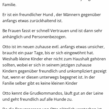
Familie.
EXTERNE MEDIEN
Er ist ein freundlicher Hund , der Männern gegenüber
anfangs etwas zurückhaltend ist.
Um Inhalte von Videoplattformen oder
Kartendiensten anzeigen zu können, werden von
Be Frauen fasst er schnell Vertrauen und ist dann sehr
diesen externen Anbietern Cookies gesetzt
anhänglich und Personenbezogen.
OpenStreetMap
Otto ist im neuen zuhause evtl. anfangs etwas unsicher,
braucht ein paar Tage, bis er sich eingewöhnt hat.
Anbieter:
Weshalb kleine KInder eher nicht zum Haushalt gehören
OpenStreetMap
sollten, wobei er sich in seinem jetzigen zuhause
Kindern gegenüber freundlich und unkompliziert gezeigt
Youtube
hat, wenn er diesen unterwegs begegnet ist. In der
Fanilie selber gibt es keine kleinen Kinder
Name:
NID, __Secure-ENID
Otto kennt die Grudkommandos, läuft gut an der Leine
und geht freundlich auf alle Hunde zu.
Anbieter:
Youtube