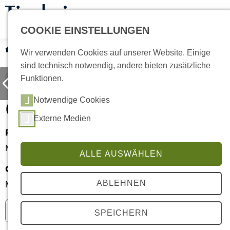
COOKIE EINSTELLUNGEN
Tiervermittlung
Hunde
Current:
Otto
Wir verwenden Cookies auf unserer Website. Einige
sind technisch notwendig, andere bieten zusätzliche
Funktionen.
Otto
Notwendige Cookies
Externe Medien
Rasse
Alter
Mittelschnauzer
1 Jahr
ALLE AUSWÄHLEN
Geschlecht
Kastriert
Männlich
Nein
ABLEHNEN
Nicht im Tierheim
SPEICHERN