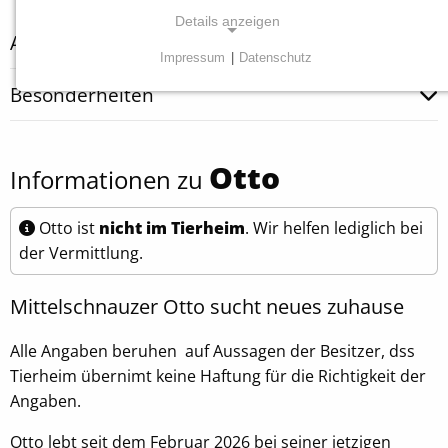
Details anzeigen
Abgabegrund
Impressum
|
Datenschutz
NOTWENDIGE COOKIES
Besonderheiten
Diese Cookies sind für die ordnungsgemäße
Funktion unserer Website erforderlich.
Otto
Informationen zu
Einverständnis Cookie
Name:
Otto ist
nicht im Tierheim
. Wir helfen lediglich bei
cookie_consent
der Vermittlung.
Anbieter:
Mittelschnauzer Otto sucht neues zuhause
Tierheim Tecklenburger Land e.V.
Zweck:
Alle Angaben beruhen auf Aussagen der Besitzer, dss
Speichern von Cookie-Einstellungen
Tierheim übernimt keine Haftung für die Richtigkeit der
Angaben.
Cookie Laufzeit:
1 Jahr
Otto lebt seit dem Februar 2026 bei seiner jetzigen