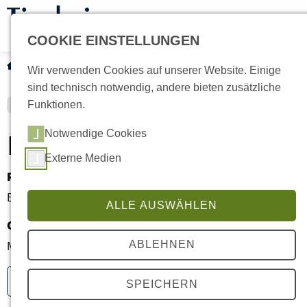
COOKIE EINSTELLUNGEN
Tiervermittlung
Katzen
Current:
Bob
Wir verwenden Cookies auf unserer Website. Einige
sind technisch notwendig, andere bieten zusätzliche
Funktionen.
Bob
Notwendige Cookies
Externe Medien
Rasse
Alter
Europäisch Kurzhaar
3 Monate
ALLE AUSWÄHLEN
Geschlecht
Kastriert
Männlich
Nein
ABLEHNEN
Hauskatze
SPEICHERN