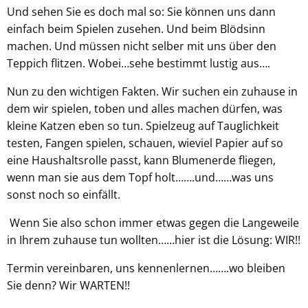
Und sehen Sie es doch mal so: Sie können uns dann
einfach beim Spielen zusehen. Und beim Blödsinn
EXTERNE MEDIEN
machen. Und müssen nicht selber mit uns über den
Um Inhalte von Videoplattformen oder
Teppich flitzen. Wobei…sehe bestimmt lustig aus….
Kartendiensten anzeigen zu können, werden von
Nun zu den wichtigen Fakten. Wir suchen ein zuhause in
diesen externen Anbietern Cookies gesetzt
dem wir spielen, toben und alles machen dürfen, was
kleine Katzen eben so tun. Spielzeug auf Tauglichkeit
OpenStreetMap
testen, Fangen spielen, schauen, wieviel Papier auf so
Anbieter:
eine Haushaltsrolle passt, kann Blumenerde fliegen,
OpenStreetMap
wenn man sie aus dem Topf holt…….und……was uns
sonst noch so einfällt.
Youtube
Wenn Sie also schon immer etwas gegen die Langeweile
in Ihrem zuhause tun wollten……hier ist die Lösung: WIR!!
Name:
NID, __Secure-ENID
Termin vereinbaren, uns kennenlernen…….wo bleiben
Anbieter:
Sie denn? Wir WARTEN!!
Youtube