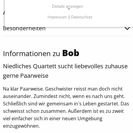
Details anzeigen
Abgabegrund
Impressum
|
Datenschutz
NOTWENDIGE COOKIES
Besonderheiten
Diese Cookies sind für die ordnungsgemäße
Funktion unserer Website erforderlich.
Bob
Informationen zu
Einverständnis Cookie
Niedliches Quartett sucht liebevolles zuhause
Name:
cookie_consent
gerne Paarweise
Anbieter:
Na klar Paarweise. Geschwister reisst man doch nicht
Tierheim Tecklenburger Land e.V.
auseinander. Zumindest nicht, wenn es nach uns geht.
Zweck:
Schließlich sind wir gemeinsam in`s Leben gestartet. Das
Speichern von Cookie-Einstellungen
schweisst schon zusammen. Außerdem ist es zu zweit
viel einfacher sich in einer neuen Umgebung
Cookie Laufzeit:
einzugewöhnen.
1 Jahr