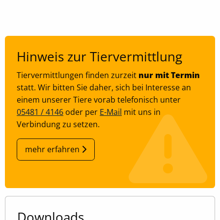
Zweck:
Speichert Ihre bevorzugten Einstellungen
Cookie Laufzeit:
6 Monate, 13 Monate
Hinweis zur Tiervermittlung
Tiervermittlungen finden zurzeit
nur mit Termin
statt. Wir bitten Sie daher, sich bei Interesse an
einem unserer Tiere vorab telefonisch unter
05481 / 4146
oder per
E-Mail
mit uns in
Verbindung zu setzen.
mehr erfahren
Downloads