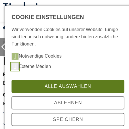
COOKIE EINSTELLUNGEN
Tiervermittlung
Katzen
Current:
Nitro
Wir verwenden Cookies auf unserer Website. Einige
sind technisch notwendig, andere bieten zusätzliche
Funktionen.
Nitro
Notwendige Cookies
Externe Medien
Rasse
Alter
Europäisch Kurzhaar
3 Jahre
ALLE AUSWÄHLEN
Geschlecht
Kastriert
Männlich
Ja
ABLEHNEN
Freigänger
SPEICHERN