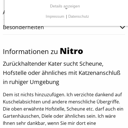
Details anzeigen
Abgabegrund
Impressum
|
Datenschutz
NOTWENDIGE COOKIES
Besonderheiten
Diese Cookies sind für die ordnungsgemäße
Funktion unserer Website erforderlich.
Nitro
Informationen zu
Einverständnis Cookie
Zurückhaltender Kater sucht Scheune,
Name:
cookie_consent
Hofstelle oder ähnliches mit Katzenanschluß
in ruhiger Umgebung
Anbieter:
Tierheim Tecklenburger Land e.V.
Dem ist nichts hinzuzufügen. Ich verzichte dankend auf
Zweck:
Kuschelabsichten und andere menschliche Übergriffe.
Speichern von Cookie-Einstellungen
Die oben erwähnte Hofstelle, Scheune etc. darf auch ein
Cookie Laufzeit:
Gartenhäuschen, Diele oder ähnliches sein. Ich wäre
1 Jahr
Ihnen sehr dankbar, wenn Sie mir dort eine