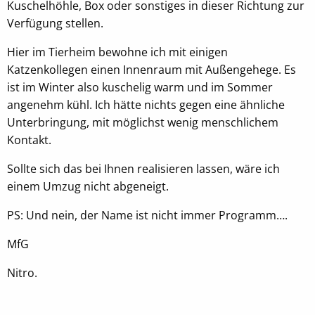
Kuschelhöhle, Box oder sonstiges in dieser Richtung zur
Verfügung stellen.
EXTERNE MEDIEN
Hier im Tierheim bewohne ich mit einigen
Um Inhalte von Videoplattformen oder
Katzenkollegen einen Innenraum mit Außengehege. Es
Kartendiensten anzeigen zu können, werden von
ist im Winter also kuschelig warm und im Sommer
diesen externen Anbietern Cookies gesetzt
angenehm kühl. Ich hätte nichts gegen eine ähnliche
Unterbringung, mit möglichst wenig menschlichem
OpenStreetMap
Kontakt.
Anbieter:
Sollte sich das bei Ihnen realisieren lassen, wäre ich
OpenStreetMap
einem Umzug nicht abgeneigt.
PS: Und nein, der Name ist nicht immer Programm….
Youtube
MfG
Name:
NID, __Secure-ENID
Nitro.
Anbieter:
Youtube