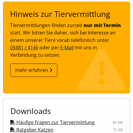
Zweck:
Hinweis zur Tiervermittlung
Speichert Ihre bevorzugten Einstellungen
Cookie Laufzeit:
Tiervermittlungen finden zurzeit
nur mit Termin
6 Monate, 13 Monate
statt. Wir bitten Sie daher, sich bei Interesse an
einem unserer Tiere vorab telefonisch unter
05481 / 4146
oder per
E-Mail
mit uns in
Verbindung zu setzen.
mehr erfahren
Downloads
Häufige Fragen zur Tiervermittlung
81 KB
Ratgeber Katzen
71 KB