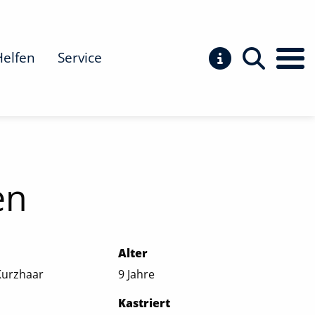
Helfen
Service
en
Alter
Kurzhaar
9 Jahre
Kastriert