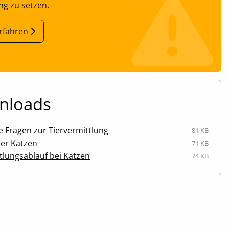
g zu setzen.
rfahren
nloads
 Fragen zur Tiervermittlung
81 KB
er Katzen
71 KB
lungsablauf bei Katzen
74 KB