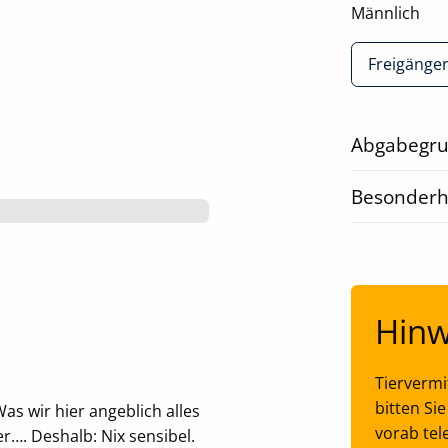
Männlich
Freigänge
Abgabegr
Besonderh
Hinw
Tiervermi
bitten Si
s wir hier angeblich alles
vorab tel
r…. Deshalb: Nix sensibel.