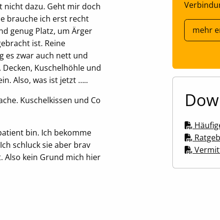
Verbindun
rt nicht dazu. Geht mir doch
 brauche ich erst recht
mehr e
 und genug Platz, um Ärger
bracht ist. Reine
g es zwar auch nett und
o. Decken, Kuschelhöhle und
n. Also, was ist jetzt …..
Dow
Sache. Kuschelkissen und Co
Häufige
npatient bin. Ich bekomme
Ratgeb
Ich schluck sie aber brav
Vermitt
t. Also kein Grund mich hier