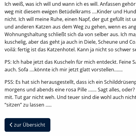
EXTERNE MEDIEN
Ich weiß, was ich will und wann ich es will. Anfassen gehö
Um Inhalte von Videoplattformen oder
weg mit diesem ewigen Betüdelkrams ….Kinder und Hunde
Kartendiensten anzeigen zu können, werden von
nicht. Ich will meine Ruhe, einen Napf, der gut gefüllt ist
diesen externen Anbietern Cookies gesetzt
und anderen Katzen aus dem Weg zu gehen, wenn es ange
Wohnungshaltung schließt sich da von selber aus. Ich ma
OpenStreetMap
kuschelig, aber das geht ja auch in Diele, Scheune und C
voilá: fertig ist das Katzenhotel. Kann ja nicht so schwer sei
Anbieter:
OpenStreetMap
PS: Ich habe jetzt das Kuscheln für mich entdeckt. Feine 
auch. Sofa ….könnte ich mir jetzt glatt vorstellen…….
Youtube
PSS: Es hat sich herausgestellt, dass ich ein Schilddrüse
morgens und abends eine rosa Pille ……. Sagt alles, oder? 
Name:
NID, __Secure-ENID
mit. Tut gar nicht weh. Und teuer sind die wohl auch nich
“sitzen” zu lassen …..
Anbieter:
Youtube
zur Übersicht
Zweck:
Speichert Ihre bevorzugten