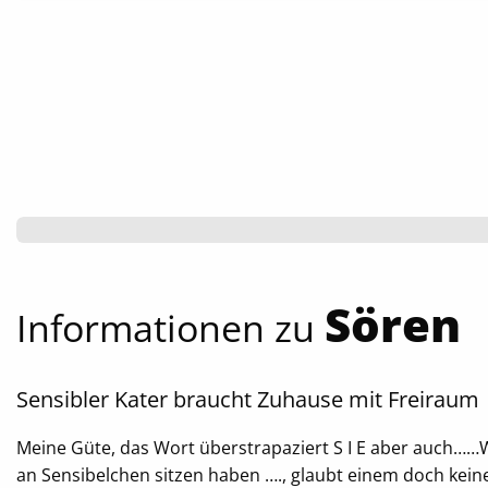
Diese Cookies sind für die ordnungsgemäße
Funktion unserer Website erforderlich.
Einverständnis Cookie
Name:
cookie_consent
Anbieter:
Tierheim Tecklenburger Land e.V.
Zweck:
Speichern von Cookie-
Sören
Einstellungen
Informationen zu
Cookie
Laufzeit:
Sensibler Kater braucht Zuhause mit Freiraum
1 Jahr
Meine Güte, das Wort überstrapaziert S I E aber auch……Wa
an Sensibelchen sitzen haben …., glaubt einem doch keine